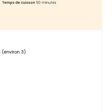
Temps de cuisson
50
minutes
 (environ 3)