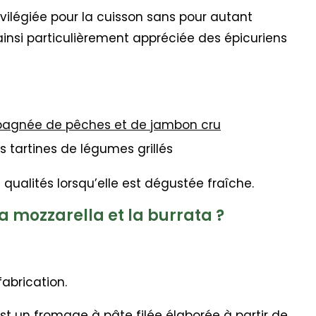
vilégiée pour la cuisson sans pour autant
 ainsi particulièrement appréciée des épicuriens
pagnée de pêches et de jambon cru
 tartines de légumes grillés
 qualités lorsqu’elle est dégustée fraîche.
la mozzarella et la burrata ?
fabrication.
st un fromage à pâte filée élaborée à partir de